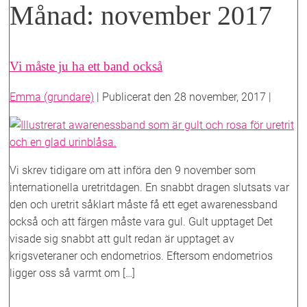
Månad:
november 2017
Vi måste ju ha ett band också
Emma (grundare)
|
Publicerat den
28 november, 2017
|
Vi
måste
ju
Vi skrev tidigare om att införa den 9 november som
ha
internationella uretritdagen. En snabbt dragen slutsats var
ett
den och uretrit såklart måste få ett eget awarenessband
band
också och att färgen måste vara gul. Gult upptaget Det
också
visade sig snabbt att gult redan är upptaget av
krigsveteraner och endometrios. Eftersom endometrios
ligger oss så varmt om […]
Vi
Läs mer