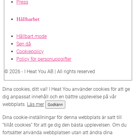
Press
Hållbarhet
Hållbart mode
Sen då
Cookiepolicy
Policy för personuppgifter
© 2026 - I Heat You AB | All rights reserved
Skrolla
Dina cookies, ditt val! I Heat You använder cookies för att ge
till
dig anpassat innehåll och en bättre upplevelse på vår
toppen
webbplats.
Läs mer
Godkänn
Dina cookie-inställningar för denna webbplats är satt till
”tillåt cookies” för att ge dig den bästa upplevelsen. Om du
fortsätter använda webbplatsen utan att ändra dina