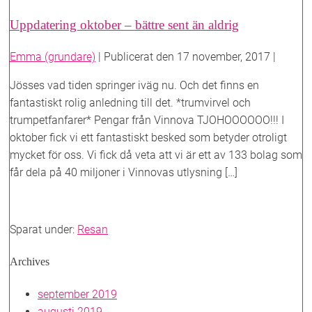
Uretritdagen?
Uppdatering oktober – bättre sent än aldrig
Emma (grundare)
|
Publicerat den
17 november, 2017
|
Jösses vad tiden springer iväg nu. Och det finns en
fantastiskt rolig anledning till det. *trumvirvel och
trumpetfanfarer* Pengar från Vinnova TJOHOOOOOO!!! I
oktober fick vi ett fantastiskt besked som betyder otroligt
mycket för oss. Vi fick då veta att vi är ett av 133 bolag som
får dela på 40 miljoner i Vinnovas utlysning […]
Uppdatering
Läs mer
oktober
Sparat under:
Resan
–
bättre
Archives
sent
än
september 2019
aldrig
augusti 2019