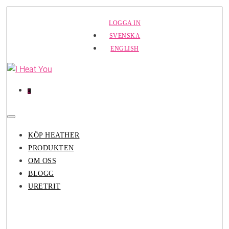
Hoppa
LOGGA IN
till
SVENSKA
innehåll
ENGLISH
Varor
Varukorg
0
i
varukorg
Slå
på/av
KÖP HEATHER
meny
PRODUKTEN
OM OSS
BLOGG
URETRIT