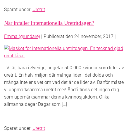
måste
Sparat under:
Uretrit
ju
ha
När infaller Internationella Uretritdagen?
ett
band
Emma (grundare)
|
Publicerat den
24 november, 2017
|
också
När
infaller
Internationella
Vi är, bara i Sverige, ungefär 500 000 kvinnor som lider av
Uretritdagen?
uretrit. En halv miljon där många lider i det dolda och
många inte ens vet om vad det är de lider av. Därför måste
vi uppmärksamma uretrit mer! Ändå finns det ingen dag
som uppmärksammar denna kvinnosjukdom. Olika
allmänna dagar Dagar som […]
När
Läs mer
infaller
Sparat under:
Uretrit
Internationella