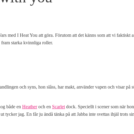
r Wars med I Heat You att göra. Förutom att det känns som att vi faktiskt
 fram starka kvinnliga roller.
r handlingen och syns, hon slåss, har makt, använder vapen och visar på 
n nog både en
Heather
och en
Scarlet
dock. Speciellt i scener som när hon
lt ut tycker jag. En får ju ändå tänka på att Jabba inte svettas ihjäl tro