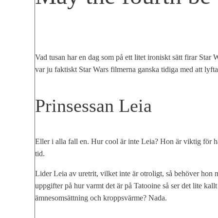
Vad tusan har en dag som på ett litet ironiskt sätt firar Sta
var ju faktiskt Star Wars filmerna ganska tidiga med att lyfta
Prinsessan Leia
Eller i alla fall en. Hur cool är inte Leia? Hon är viktig fö
tid.
Lider Leia av uretrit, vilket inte är otroligt, så behöver ho
uppgifter på hur varmt det är på Tatooine så ser det lite kal
ämnesomsättning och kroppsvärme? Nada.