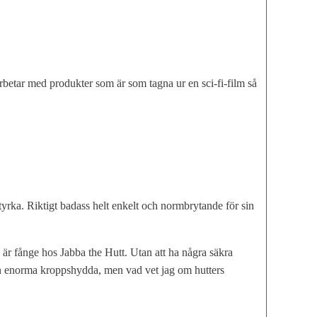
 arbetar med produkter som är som tagna ur en sci-fi-film så
styrka. Riktigt badass helt enkelt och normbrytande för sin
 är fånge hos Jabba the Hutt. Utan att ha några säkra
ts sin enorma kroppshydda, men vad vet jag om hutters