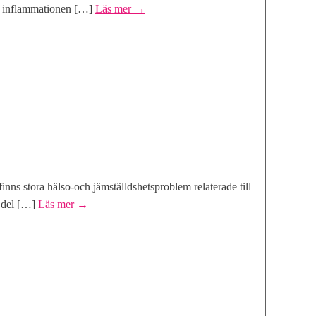
tt inflammationen […]
Läs mer
→
inns stora hälso-och jämställdshetsproblem relaterade till
 del […]
Läs mer
→