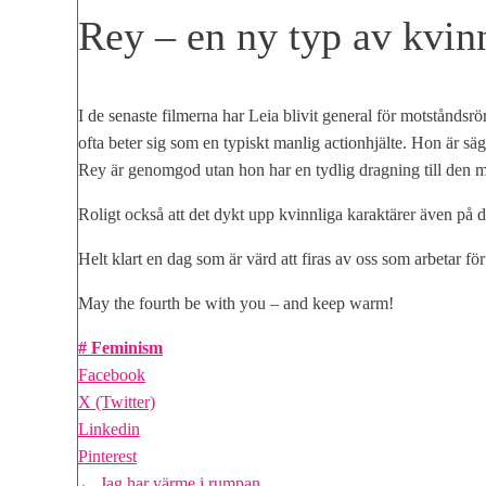
Rey – en ny typ av kvinn
I de senaste filmerna har Leia blivit general för motståndsr
ofta beter sig som en typiskt manlig actionhjälte. Hon är säger
Rey är genomgod utan hon har en tydlig dragning till den m
Roligt också att det dykt upp kvinnliga karaktärer även på
Helt klart en dag som är värd att firas av oss som arbetar fö
May the fourth be with you – and keep warm!
Feminism
Facebook
X (Twitter)
Linkedin
Pinterest
← Jag har värme i rumpan