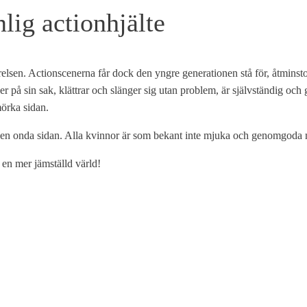
lig actionhjälte
örelsen. Actionscenerna får dock den yngre generationen stå för, åtmins
 på sin sak, klättrar och slänger sig utan problem, är självständig och går 
örka sidan.
 den onda sidan. Alla kvinnor är som bekant inte mjuka och genomgoda 
r en mer jämställd värld!