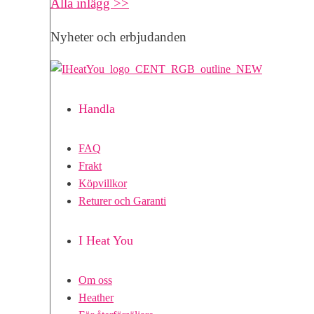
Alla inlägg >>
Nyheter och erbjudanden
Handla
FAQ
Frakt
Köpvillkor
Returer och Garanti
I Heat You
Om oss
Heather