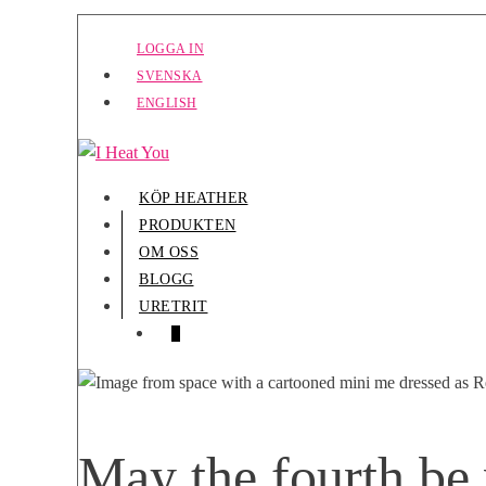
Hoppa
LOGGA IN
till
SVENSKA
innehåll
ENGLISH
KÖP HEATHER
PRODUKTEN
OM OSS
BLOGG
URETRIT
VARUKORG
VAROR
0
I
VARUKORG
May the fourth be