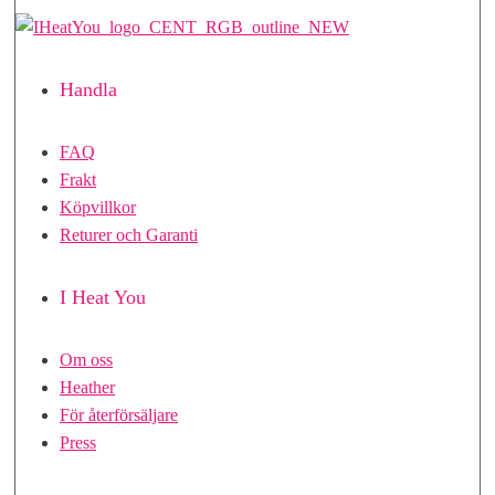
Handla
FAQ
Frakt
Köpvillkor
Returer och Garanti
I Heat You
Om oss
Heather
För återförsäljare
Press