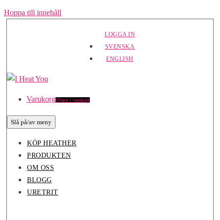
Hoppa till innehåll
LOGGA IN
SVENSKA
ENGLISH
Varukorg
0
Varor i varukorg
Slå på/av meny
KÖP HEATHER
PRODUKTEN
OM OSS
BLOGG
URETRIT