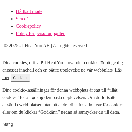
Hållbart mode
Sen då
Cookiepolicy
Policy för personuppgifter
© 2026 - I Heat You AB | All rights reserved
Skrolla
Dina cookies, ditt val! I Heat You använder cookies för att ge dig
till
anpassat innehåll och en bättre upplevelse på vår webbplats.
Läs
toppen
mer
Godkänn
Dina cookie-inställningar för denna webbplats är satt till ”tillåt
cookies” för att ge dig den bästa upplevelsen. Om du fortsätter
använda webbplatsen utan att ändra dina inställningar för cookies
eller om du klickar ”Godkänn” nedan så samtycker du till detta.
Stäng