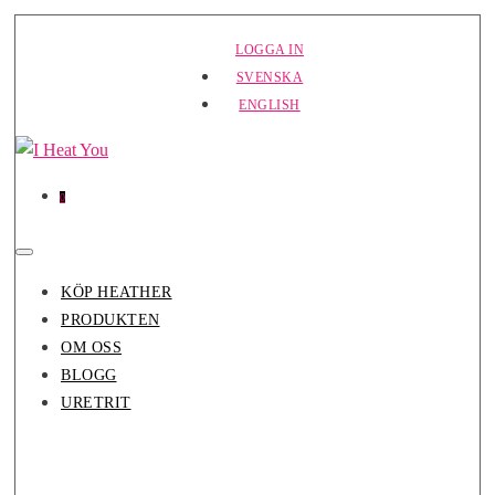
Hoppa
LOGGA IN
till
SVENSKA
innehåll
ENGLISH
Varor
Varukorg
0
i
varukorg
Slå
på/av
KÖP HEATHER
meny
PRODUKTEN
OM OSS
BLOGG
URETRIT