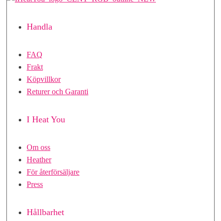
Handla
FAQ
Frakt
Köpvillkor
Returer och Garanti
I Heat You
Om oss
Heather
För återförsäljare
Press
Hållbarhet