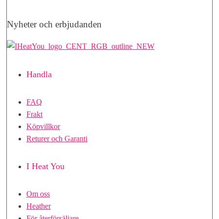
Nyheter och erbjudanden
Handla
FAQ
Frakt
Köpvillkor
Returer och Garanti
I Heat You
Om oss
Heather
För återförsäljare