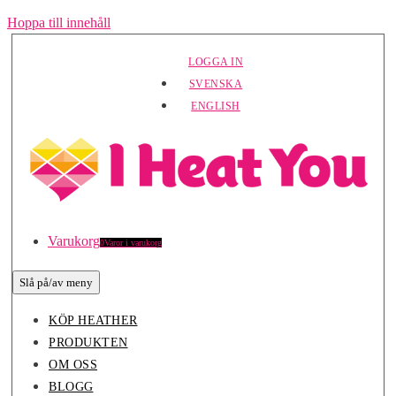
Hoppa till innehåll
LOGGA IN
SVENSKA
ENGLISH
Varukorg
0
Varor i varukorg
Slå på/av meny
KÖP HEATHER
PRODUKTEN
OM OSS
BLOGG