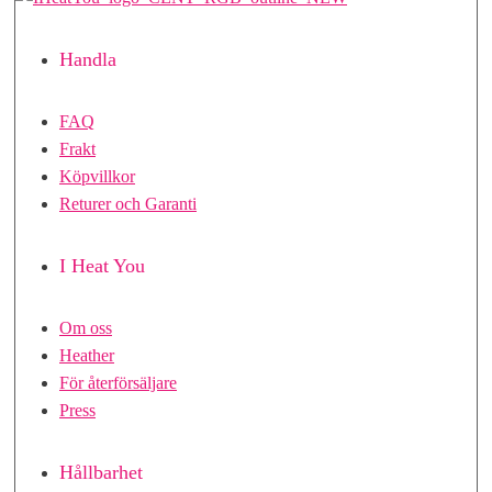
Handla
FAQ
Frakt
Köpvillkor
Returer och Garanti
I Heat You
Om oss
Heather
För återförsäljare
Press
Hållbarhet