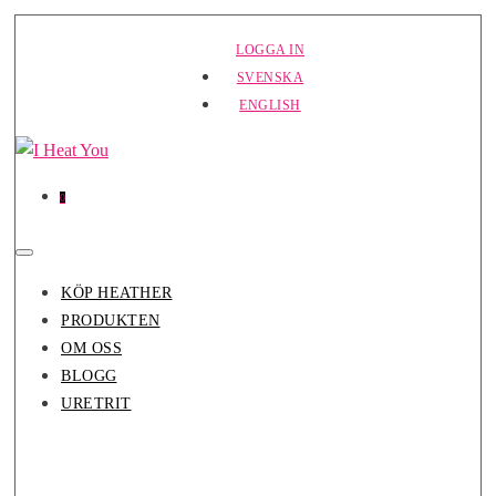
Hoppa
LOGGA IN
till
SVENSKA
innehåll
ENGLISH
Varor
Varukorg
0
i
varukorg
Slå
på/av
KÖP HEATHER
meny
PRODUKTEN
OM OSS
BLOGG
URETRIT