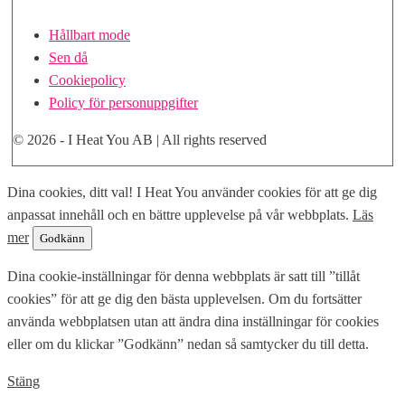
Hållbart mode
Sen då
Cookiepolicy
Policy för personuppgifter
© 2026 - I Heat You AB | All rights reserved
Skrolla
Dina cookies, ditt val! I Heat You använder cookies för att ge dig
till
anpassat innehåll och en bättre upplevelse på vår webbplats.
Läs
toppen
mer
Godkänn
Dina cookie-inställningar för denna webbplats är satt till ”tillåt
cookies” för att ge dig den bästa upplevelsen. Om du fortsätter
använda webbplatsen utan att ändra dina inställningar för cookies
eller om du klickar ”Godkänn” nedan så samtycker du till detta.
Stäng