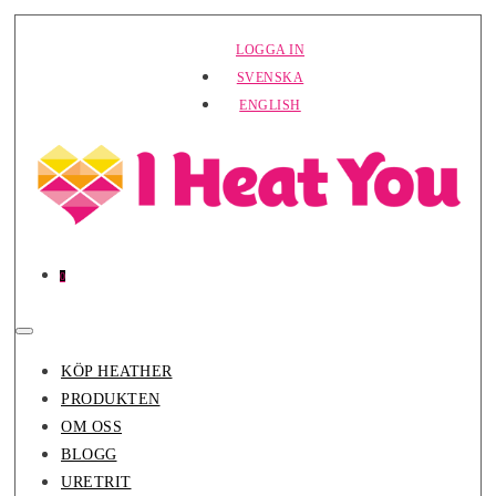
Hoppa
LOGGA IN
till
SVENSKA
innehåll
ENGLISH
Varor
Varukorg
0
i
varukorg
Slå
på/av
KÖP HEATHER
meny
PRODUKTEN
OM OSS
BLOGG
URETRIT