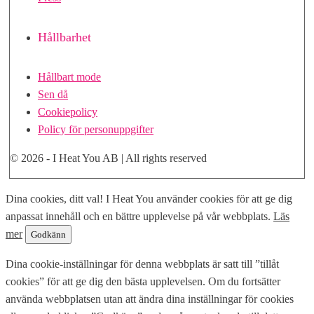
Hållbarhet
Hållbart mode
Sen då
Cookiepolicy
Policy för personuppgifter
© 2026 - I Heat You AB | All rights reserved
Skrolla
Dina cookies, ditt val! I Heat You använder cookies för att ge dig
till
anpassat innehåll och en bättre upplevelse på vår webbplats.
Läs
toppen
mer
Godkänn
Dina cookie-inställningar för denna webbplats är satt till ”tillåt
cookies” för att ge dig den bästa upplevelsen. Om du fortsätter
använda webbplatsen utan att ändra dina inställningar för cookies