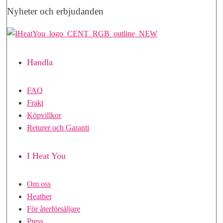
Nyheter och erbjudanden
Handla
FAQ
Frakt
Köpvillkor
Returer och Garanti
I Heat You
Om oss
Heather
För återförsäljare
Press