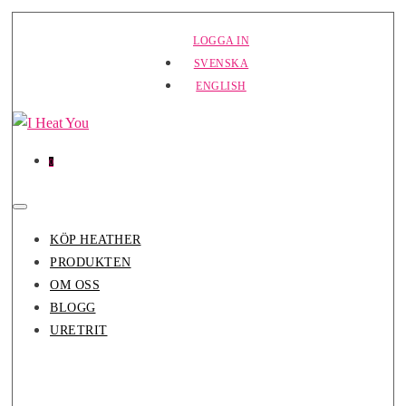
Hoppa
LOGGA IN
till
SVENSKA
innehåll
ENGLISH
Varor
Varukorg
0
i
varukorg
Slå
på/av
KÖP HEATHER
meny
PRODUKTEN
OM OSS
BLOGG
URETRIT