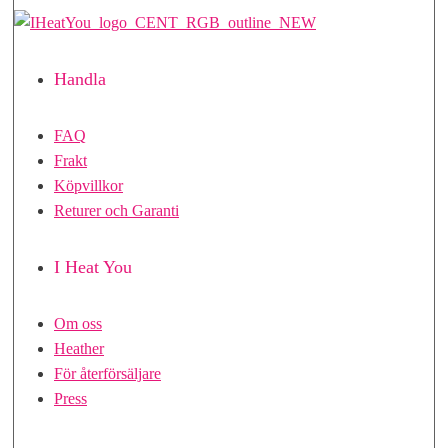
Handla
FAQ
Frakt
Köpvillkor
Returer och Garanti
I Heat You
Om oss
Heather
För återförsäljare
Press