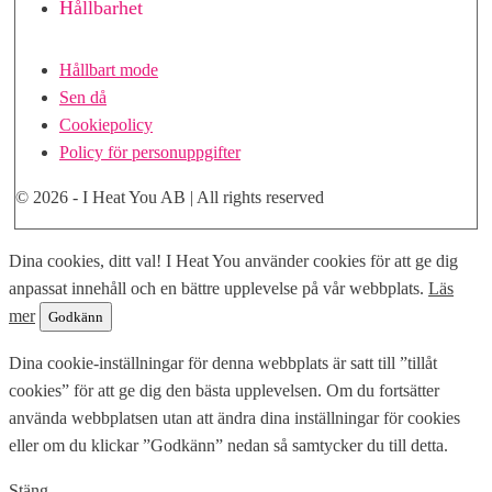
Hållbarhet
Hållbart mode
Sen då
Cookiepolicy
Policy för personuppgifter
© 2026 - I Heat You AB | All rights reserved
Skrolla
Dina cookies, ditt val! I Heat You använder cookies för att ge dig
till
anpassat innehåll och en bättre upplevelse på vår webbplats.
Läs
toppen
mer
Godkänn
Dina cookie-inställningar för denna webbplats är satt till ”tillåt
cookies” för att ge dig den bästa upplevelsen. Om du fortsätter
använda webbplatsen utan att ändra dina inställningar för cookies
eller om du klickar ”Godkänn” nedan så samtycker du till detta.
Stäng