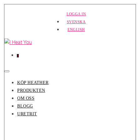
Hoppa
LOGGA IN
till
SVENSKA
innehåll
ENGLISH
Varor
Varukorg
0
i
varukorg
Slå
på/av
KÖP HEATHER
meny
PRODUKTEN
OM OSS
BLOGG
URETRIT