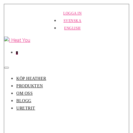
Hoppa
LOGGA IN
till
SVENSKA
innehåll
ENGLISH
Varor
Varukorg
0
i
varukorg
Slå
på/av
KÖP HEATHER
meny
PRODUKTEN
OM OSS
BLOGG
URETRIT