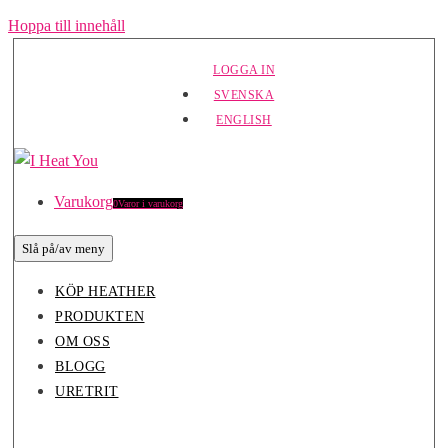
Hoppa till innehåll
LOGGA IN
SVENSKA
ENGLISH
Varukorg
0
Varor i varukorg
Slå på/av meny
KÖP HEATHER
PRODUKTEN
OM OSS
BLOGG
URETRIT