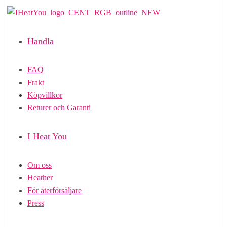
Handla
FAQ
Frakt
Köpvillkor
Returer och Garanti
I Heat You
Om oss
Heather
För återförsäljare
Press