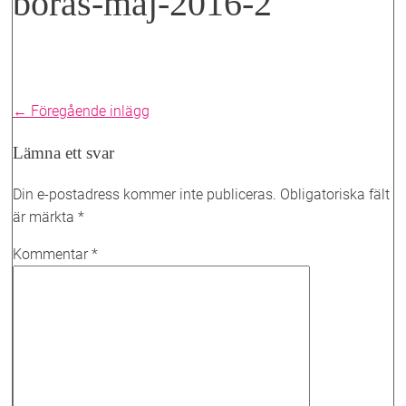
borås-maj-2016-2
Inläggsnavigering
← Föregående inlägg
Lämna ett svar
Din e-postadress kommer inte publiceras.
Obligatoriska fält
är märkta
*
Kommentar
*