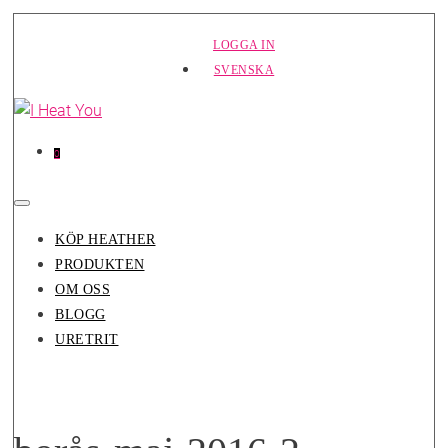
Hoppa
LOGGA IN
till
SVENSKA
innehåll
Varor
Varukorg
0
i
varukorg
Slå
på/av
KÖP HEATHER
meny
PRODUKTEN
OM OSS
BLOGG
URETRIT